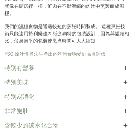
就像在廚房裡一樣，鮮肉在不斷濃縮的肉汁中烹製而成濕
糧。
我們的濕糧食物是通過較短的烹飪時間製成。 這種烹飪技
術只能適用於利樂佳® 紙盒獨特的包裝設計，因為與罐頭相
比，薄身扁平的包裝使烹煮時間可大大縮短。
FSG 原汁慢煮法生產出的狗狗食物受到高度評價：
特別有營養
特別美味
特別易消化
非常飽肚
含較少的碳水化合物